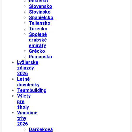
Rakúsko
Slovensko
Slovinsko
Španielsko
Taliansko
Turecko
Spojené
arabské
emiráty
Grécko
Rumunsko
Lyžiarske
zájazdy
2026
Letné
dovolenky
Teambuilding
Výlety
pre
školy
Vianočné
trhy
2026
Darčeková