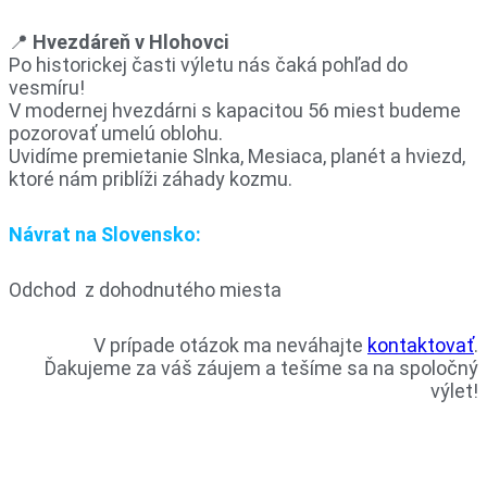
📍
Hvezdáreň v Hlohovci
Po historickej časti výletu nás čaká pohľad do
vesmíru!
V modernej hvezdárni s kapacitou 56 miest budeme
pozorovať umelú oblohu.
Uvidíme premietanie Slnka, Mesiaca, planét a hviezd,
ktoré nám priblíži záhady kozmu.
Návrat na Slovensko:
Odchod z dohodnutého miesta
V prípade otázok ma neváhajte
kontaktovať
.
Ďakujeme za váš záujem a tešíme sa na spoločný
výlet!