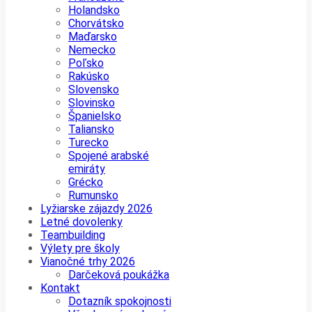
Holandsko
Chorvátsko
Maďarsko
Nemecko
Poľsko
Rakúsko
Slovensko
Slovinsko
Španielsko
Taliansko
Turecko
Spojené arabské
emiráty
Grécko
Rumunsko
Lyžiarske zájazdy 2026
Letné dovolenky
Teambuilding
Výlety pre školy
Vianočné trhy 2026
Darčeková poukážka
Kontakt
Dotazník spokojnosti