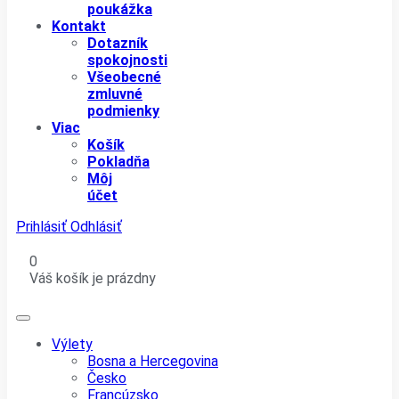
poukážka
Kontakt
Dotazník
spokojnosti
Všeobecné
zmluvné
podmienky
Viac
Košík
Pokladňa
Môj
účet
Prihlásiť
Odhlásiť
0
Váš košík je prázdny
Výlety
Bosna a Hercegovina
Česko
Francúzsko