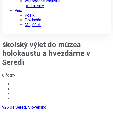
Všeobecné zmluvné
podmienky
Viac
Košík
Pokladňa
Môj účet
školský výlet do múzea
holokaustu a hvezdárne v
Seredi
6 fotky
926 01 Sereď, Slovensko