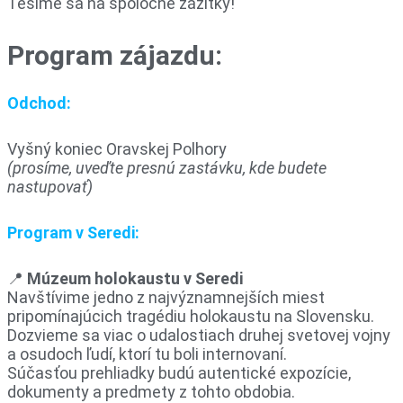
Tešíme sa na spoločné zážitky!
Program zájazdu:
Odchod:
Vyšný koniec Oravskej Polhory
(prosíme, uveďte presnú zastávku, kde budete
nastupovať)
Program v Seredi:
📍
Múzeum holokaustu v Seredi
Navštívime jedno z najvýznamnejších miest
pripomínajúcich tragédiu holokaustu na Slovensku.
Dozvieme sa viac o udalostiach druhej svetovej vojny
a osudoch ľudí, ktorí tu boli internovaní.
Súčasťou prehliadky budú autentické expozície,
dokumenty a predmety z tohto obdobia.