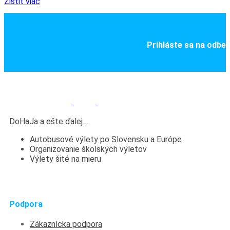
Zistiť viac
Prihláste sa na odber
DoHaJa a ešte ďalej …
Autobusové výlety po Slovensku a Európe
Organizovanie školských výletov
Výlety šité na mieru
Podpora
Zákaznícka podpora