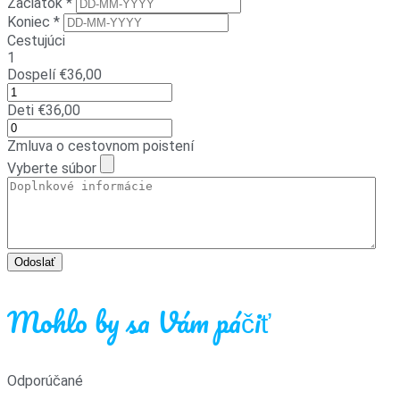
Začiatok *
Koniec *
Cestujúci
1
Dospelí
€
36,00
Deti
€
36,00
Zmluva o cestovnom poistení
Vyberte súbor
Odoslať
Mohlo by sa Vám páčiť
Odporúčané