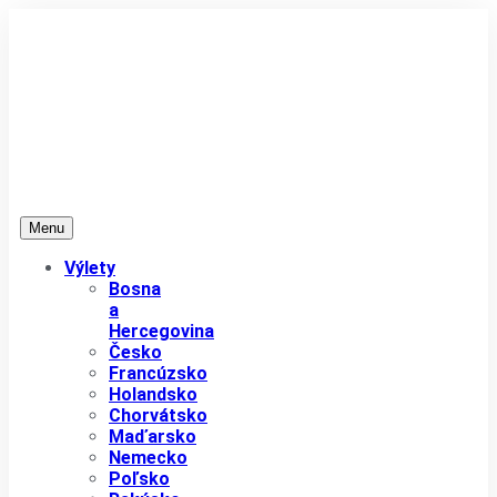
Menu
Výlety
Bosna
a
Hercegovina
Česko
Francúzsko
Holandsko
Chorvátsko
Maďarsko
Nemecko
Poľsko