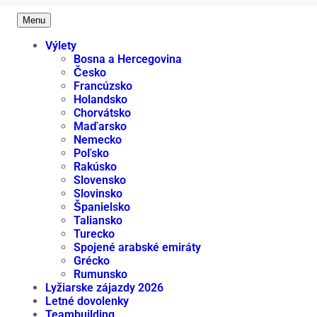
Menu
Výlety
Bosna a Hercegovina
Česko
Francúzsko
Holandsko
Chorvátsko
Maďarsko
Nemecko
Poľsko
Rakúsko
Slovensko
Slovinsko
Španielsko
Taliansko
Turecko
Spojené arabské emiráty
Grécko
Rumunsko
Lyžiarske zájazdy 2026
Letné dovolenky
Teambuilding