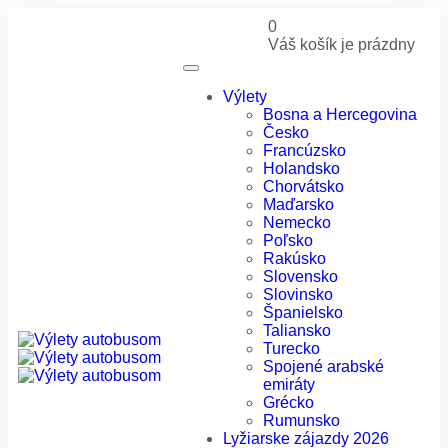
0
Váš košík je prázdny
Výlety
Bosna a Hercegovina
Česko
Francúzsko
Holandsko
Chorvátsko
Maďarsko
Nemecko
Poľsko
Rakúsko
Slovensko
Slovinsko
Španielsko
Taliansko
Turecko
Spojené arabské
emiráty
Grécko
Rumunsko
Lyžiarske zájazdy 2026