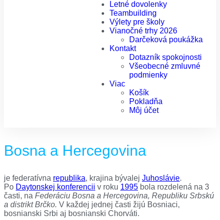
Letné dovolenky
Teambuilding
Výlety pre školy
Vianočné trhy 2026
Darčeková poukážka
Kontakt
Dotazník spokojnosti
Všeobecné zmluvné
podmienky
Viac
Košík
Pokladňa
Môj účet
Bosna a Hercegovina
je federatívna
republika
, krajina bývalej
Juhoslávie
.
Po
Daytonskej konferencii
v roku
1995
bola rozdelená na 3
časti, na
Federáciu Bosna a Hercegovina,
Republiku Srbskú
a distrikt Brčko.
V každej jednej časti žijú Bosniaci,
bosnianski Srbi aj bosnianski Chorváti.