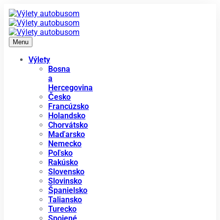
Menu
Výlety
Bosna
a
Hercegovina
Česko
Francúzsko
Holandsko
Chorvátsko
Maďarsko
Nemecko
Poľsko
Rakúsko
Slovensko
Slovinsko
Španielsko
Taliansko
Turecko
Spojené