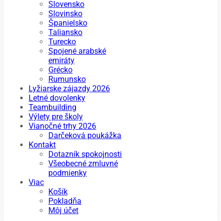
Slovensko
Slovinsko
Španielsko
Taliansko
Turecko
Spojené arabské
emiráty
Grécko
Rumunsko
Lyžiarske zájazdy 2026
Letné dovolenky
Teambuilding
Výlety pre školy
Vianočné trhy 2026
Darčeková poukážka
Kontakt
Dotazník spokojnosti
Všeobecné zmluvné
podmienky
Viac
Košík
Pokladňa
Môj účet