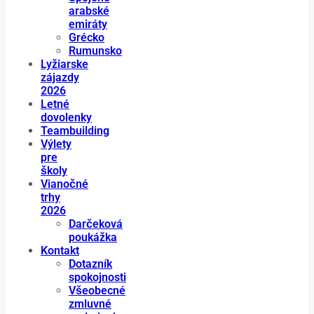
arabské
emiráty
Grécko
Rumunsko
Lyžiarske
zájazdy
2026
Letné
dovolenky
Teambuilding
Výlety
pre
školy
Vianočné
trhy
2026
Darčeková
poukážka
Kontakt
Dotazník
spokojnosti
Všeobecné
zmluvné