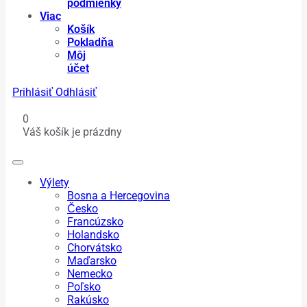
podmienky
Viac
Košík
Pokladňa
Môj
účet
Prihlásiť
Odhlásiť
0
Váš košík je prázdny
Výlety
Bosna a Hercegovina
Česko
Francúzsko
Holandsko
Chorvátsko
Maďarsko
Nemecko
Poľsko
Rakúsko