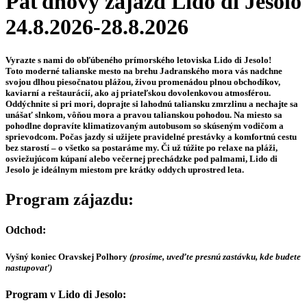
Päťdňový zájazd Lido di Jesolo
24.8.2026-28.8.2026
Vyrazte s nami do obľúbeného prímorského letoviska Lido di Jesolo!
Toto moderné talianske mesto na brehu Jadranského mora vás nadchne
svojou dlhou piesočnatou plážou, živou promenádou plnou obchodíkov,
kaviarní a reštaurácií, ako aj priateľskou dovolenkovou atmosférou.
Oddýchnite si pri mori, doprajte si lahodnú taliansku zmrzlinu a nechajte sa
unášať slnkom, vôňou mora a pravou talianskou pohodou. Na miesto sa
pohodlne dopravíte klimatizovaným autobusom so skúseným vodičom a
sprievodcom. Počas jazdy si užijete pravidelné prestávky a komfortnú cestu
bez starostí – o všetko sa postaráme my. Či už túžite po relaxe na pláži,
osviežujúcom kúpaní alebo večernej prechádzke pod palmami, Lido di
Jesolo je ideálnym miestom pre krátky oddych uprostred leta.
Program zájazdu:
Odchod:
Vyšný koniec Oravskej Polhory
(prosíme, uveďte presnú zastávku, kde budete
nastupovať)
Program v Lido di Jesolo: