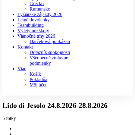
Grécko
Rumunsko
Lyžiarske zájazdy 2026
Letné dovolenky
Teambuilding
Výlety pre školy
Vianočné trhy 2026
Darčeková poukážka
Kontakt
Dotazník spokojnosti
Všeobecné zmluvné
podmienky
Viac
Košík
Pokladňa
Môj účet
Lido di Jesolo 24.8.2026-28.8.2026
5 fotky