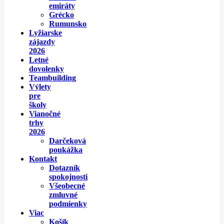
emiráty
Grécko
Rumunsko
Lyžiarske
zájazdy
2026
Letné
dovolenky
Teambuilding
Výlety
pre
školy
Vianočné
trhy
2026
Darčeková
poukážka
Kontakt
Dotazník
spokojnosti
Všeobecné
zmluvné
podmienky
Viac
Košík