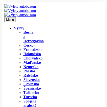
Menu
Výlety
Bosna
a
Hercegovina
Česko
Francúzsko
Holandsko
Chorvátsko
Maďarsko
Nemecko
Poľsko
Rakúsko
Slovensko
Slovinsko
Španielsko
Taliansko
Turecko
Spojené
arabské