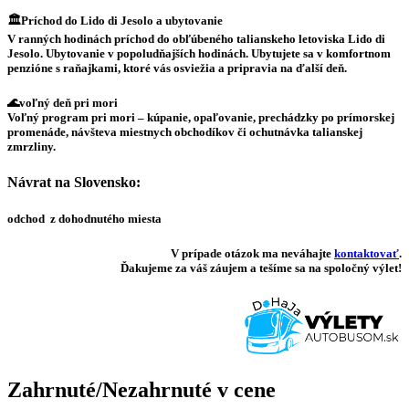
🏛️Príchod do Lido di Jesolo a ubytovanie
V ranných hodinách príchod do obľúbeného talianskeho letoviska Lido di
Jesolo. Ubytovanie v popoludňajších hodinách. Ubytujete sa v komfortnom
penzióne s raňajkami, ktoré vás osviežia a pripravia na ďalší deň.
🌊voľný deň pri mori
Voľný program pri mori – kúpanie, opaľovanie, prechádzky po prímorskej
promenáde, návšteva miestnych obchodíkov či ochutnávka talianskej
zmrzliny.
Návrat na Slovensko:
odchod z dohodnutého miesta
V prípade otázok ma neváhajte
kontaktovať
.
Ďakujeme za váš záujem a tešíme sa na spoločný výlet!
Zahrnuté/Nezahrnuté v cene