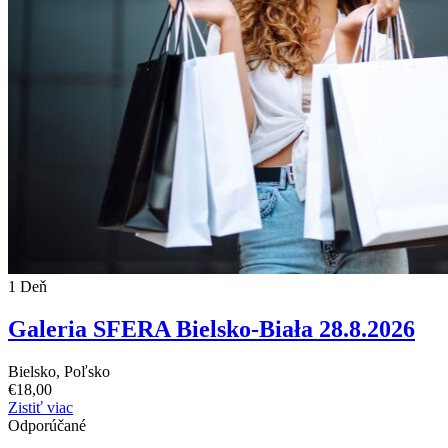
1 Deň
Galeria SFERA Bielsko-Biała 28.8.2026
Bielsko, Poľsko
€
18,00
Zistiť viac
Odporúčané