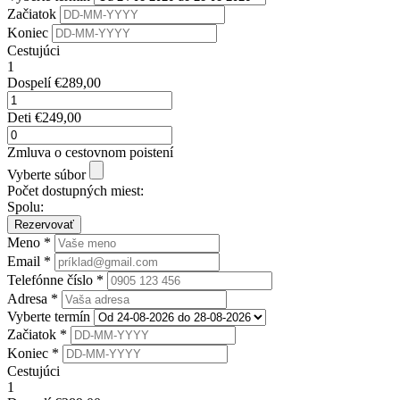
Začiatok
Koniec
Cestujúci
1
Dospelí
€
289,00
Deti
€
249,00
Zmluva o cestovnom poistení
Vyberte súbor
Počet dostupných miest:
Spolu:
Rezervovať
Meno *
Email *
Telefónne číslo *
Adresa *
Vyberte termín
Začiatok *
Koniec *
Cestujúci
1