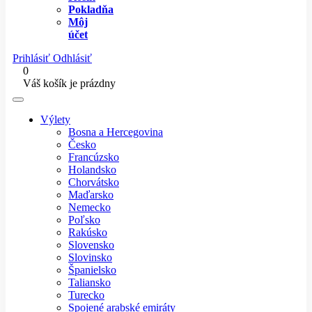
Pokladňa
Môj
účet
Prihlásiť
Odhlásiť
0
Váš košík je prázdny
Výlety
Bosna a Hercegovina
Česko
Francúzsko
Holandsko
Chorvátsko
Maďarsko
Nemecko
Poľsko
Rakúsko
Slovensko
Slovinsko
Španielsko
Taliansko
Turecko
Spojené arabské emiráty