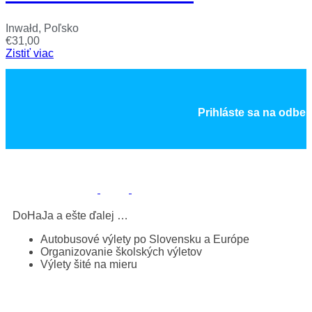
Inwałd, Poľsko
€
31,00
Zistiť viac
Prihláste sa na odber
DoHaJa a ešte ďalej …
Autobusové výlety po Slovensku a Európe
Organizovanie školských výletov
Výlety šité na mieru