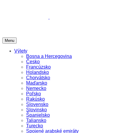
Menu
Výlety
Bosna a Hercegovina
Česko
Francúzsko
Holandsko
Chorvátsko
Maďarsko
Nemecko
Poľsko
Rakúsko
Slovensko
Slovinsko
Španielsko
Taliansko
Turecko
Spojené arabské emiráty