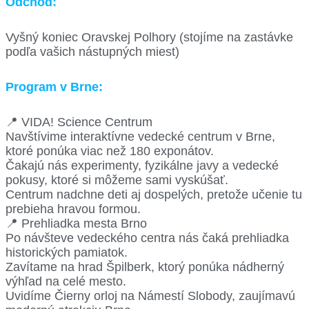
Odchod:
Vyšný koniec Oravskej Polhory (stojíme na zastávke
podľa vašich nástupných miest)
Program v Brne:
📍 VIDA! Science Centrum
Navštívime interaktívne vedecké centrum v Brne,
ktoré ponúka viac než 180 exponátov.
Čakajú nás experimenty, fyzikálne javy a vedecké
pokusy, ktoré si môžeme sami vyskúšať.
Centrum nadchne deti aj dospelých, pretože učenie tu
prebieha hravou formou.
📍 Prehliadka mesta Brno
Po návšteve vedeckého centra nás čaká prehliadka
historických pamiatok.
Zavítame na hrad Špilberk, ktorý ponúka nádherný
výhľad na celé mesto.
Uvidíme Čierny orloj na Námestí Slobody, zaujímavú