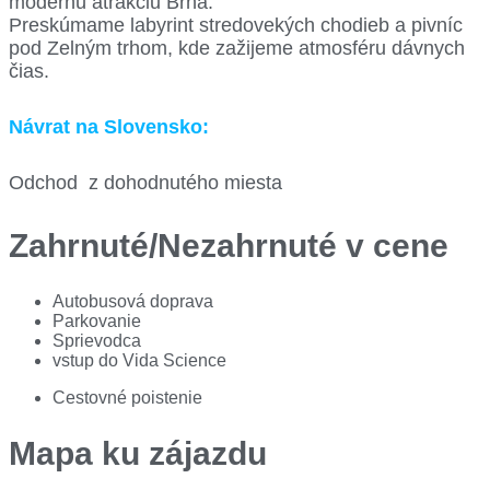
modernú atrakciu Brna.
Preskúmame labyrint stredovekých chodieb a pivníc
pod Zelným trhom, kde zažijeme atmosféru dávnych
čias.
Návrat na Slovensko:
Odchod z dohodnutého miesta
Zahrnuté/Nezahrnuté v cene
Autobusová doprava
Parkovanie
Sprievodca
vstup do Vida Science
Cestovné poistenie
Mapa ku zájazdu