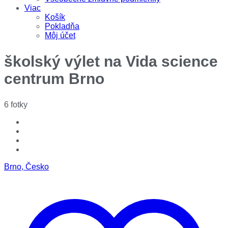
Viac
Košík
Pokladňa
Môj účet
školský výlet na Vida science
centrum Brno
6 fotky
Brno, Česko