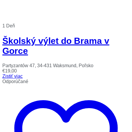
1 Deň
Školský výlet do Brama v
Gorce
Partyzantów 47, 34-431 Waksmund, Poľsko
€
19,00
Zistiť viac
Odporúčané