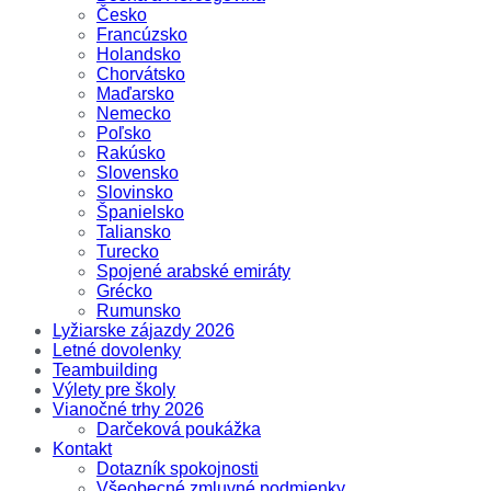
Česko
Francúzsko
Holandsko
Chorvátsko
Maďarsko
Nemecko
Poľsko
Rakúsko
Slovensko
Slovinsko
Španielsko
Taliansko
Turecko
Spojené arabské emiráty
Grécko
Rumunsko
Lyžiarske zájazdy 2026
Letné dovolenky
Teambuilding
Výlety pre školy
Vianočné trhy 2026
Darčeková poukážka
Kontakt
Dotazník spokojnosti
Všeobecné zmluvné podmienky