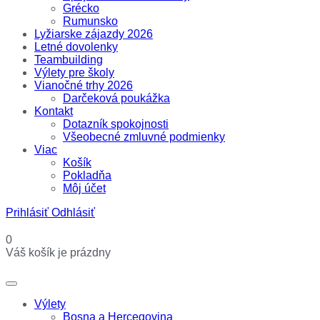
Grécko
Rumunsko
Lyžiarske zájazdy 2026
Letné dovolenky
Teambuilding
Výlety pre školy
Vianočné trhy 2026
Darčeková poukážka
Kontakt
Dotazník spokojnosti
Všeobecné zmluvné podmienky
Viac
Košík
Pokladňa
Môj účet
Prihlásiť
Odhlásiť
0
Váš košík je prázdny
Výlety
Bosna a Hercegovina