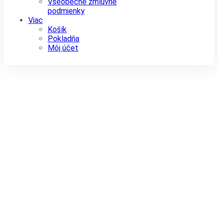
Všeobecné zmluvné
podmienky
Viac
Košík
Pokladňa
Môj účet