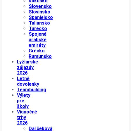
Rakúsko
Slovensko
Slovinsko
Španielsko
Taliansko
Turecko
Spojené
arabské
emiráty
Grécko
Rumunsko
Lyžiarske
zájazdy
2026
Letné
dovolenky
Teambuilding
Výlety
pre
školy
Vianočné
trhy
2026
Darčeková