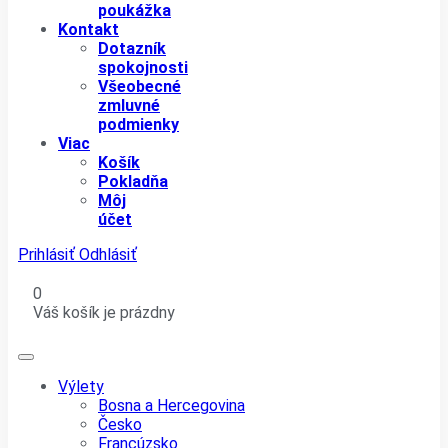
poukážka
Kontakt
Dotazník
spokojnosti
Všeobecné
zmluvné
podmienky
Viac
Košík
Pokladňa
Môj
účet
Prihlásiť
Odhlásiť
0
Váš košík je prázdny
Výlety
Bosna a Hercegovina
Česko
Francúzsko