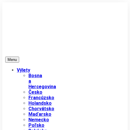
Menu
Výlety
Bosna
a
Hercegovina
Česko
Francúzsko
Holandsko
Chorvátsko
Maďarsko
Nemecko
Poľsko