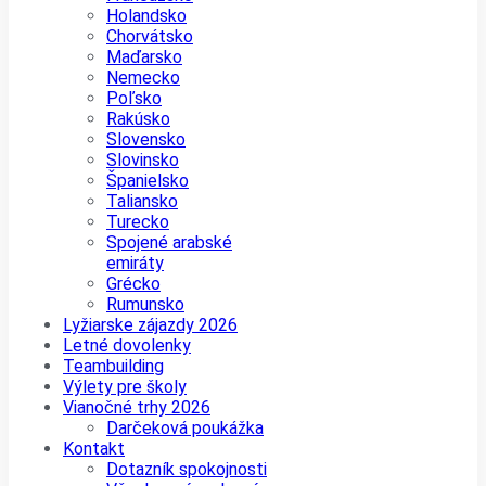
Holandsko
Chorvátsko
Maďarsko
Nemecko
Poľsko
Rakúsko
Slovensko
Slovinsko
Španielsko
Taliansko
Turecko
Spojené arabské
emiráty
Grécko
Rumunsko
Lyžiarske zájazdy 2026
Letné dovolenky
Teambuilding
Výlety pre školy
Vianočné trhy 2026
Darčeková poukážka
Kontakt
Dotazník spokojnosti